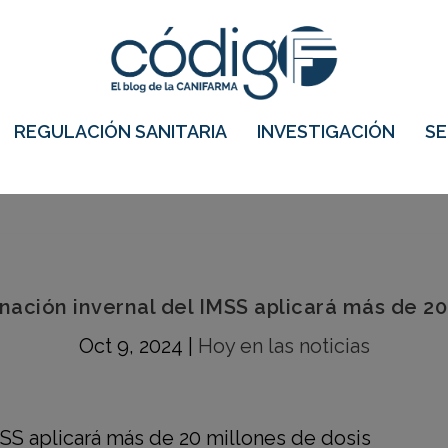
REGULACIÓN SANITARIA
INVESTIGACIÓN
S
ción invernal del IMSS aplicará más de 20
Oct 9, 2024
|
Hoy en las noticias