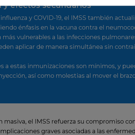
y efectos secundarios
 influenza y COVID-19, el IMSS también actual
ciendo énfasis en la vacuna contra el neumoc
 más vulnerables a las infecciones pulmonares
ueden aplicar de manera simultánea sin contra
 a estas inmunizaciones son mínimos, y puede
inyección, así como molestias al mover el braz
masiva, el IMSS refuerza su compromiso con 
complicaciones graves asociadas a las enfermed