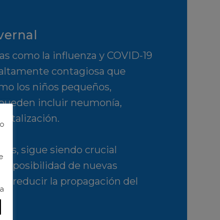
vernal
ias como la influenza y COVID-19
 altamente contagiosa que
omo los niños pequeños,
pueden incluir neumonía,
spitalización.
to
res, sigue siendo crucial
e
la posibilidad de nuevas
 a reducir la propagación del
ra