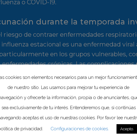
fluenza o COVID-19.
cunación durante la temporada in
l riesgo de contraer enfermedades respirator
influenza estacional es una enfermedad viral
particularmente en los grupos vulnerables, c
n enfermedades crónicas. Las complicaciones 
so daños al corazón, lo que puede llevar a la ho
as cookies son elementos necesarios para un mejor funcionamien
de nuestro sitio. Las usamos para mejorar tu experiencia de
cia de COVID-19 ha disminuido en algunos luga
navegación y ofrecerte la información, propia o de anunciantes, qu
 prevenir cuadros graves, especialmente ante 
sea exclusivamente de tu interés. Entenderemos que, si continúas
o solo protege a la persona, sino también ayuda
avegando aceptas el uso de nuestras cookies. Por favor lee nuest
bre el sistema de salud.
olítica de privacidad.
Configuraciones de cookies.
Acepto.