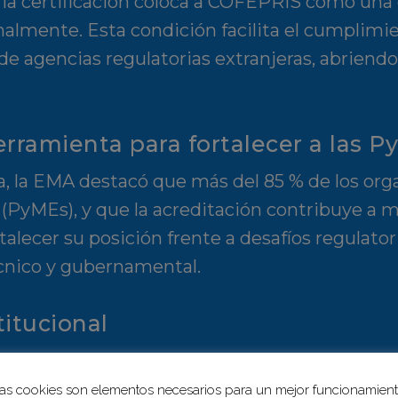
la certificación coloca a COFEPRIS como una
almente. Esta condición facilita el cumplimi
 de agencias regulatorias extranjeras, abriendo
rramienta para fortalecer a las 
, la EMA destacó que más del 85 % de los or
MEs), y que la acreditación contribuye a mejo
alecer su posición frente a desafíos regulatori
écnico y gubernamental.
titucional
a EMA, Raúl Tornel y Cruz,
el impulso a las
calidad de productos y servicios, generar conf
as cookies son elementos necesarios para un mejor funcionamien