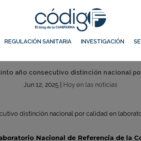
REGULACIÓN SANITARIA
INVESTIGACIÓN
S
nto año consecutivo distinción nacional po
Jun 12, 2025
|
Hoy en las noticias
aboratorio Nacional de Referencia de la C