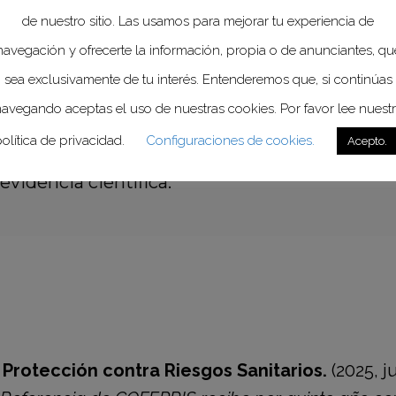
”.
de nuestro sitio. Las usamos para mejorar tu experiencia de
navegación y ofrecerte la información, propia o de anunciantes, qu
sea exclusivamente de tu interés. Entenderemos que, si continúas
avegando aceptas el uso de nuestras cookies. Por favor lee nuest
reditación, reafirma su compromiso instituci
olítica de privacidad.
Configuraciones de cookies.
Acepto.
, alineándose con los objetivos del
Plan Méxic
videncia científica.
 Protección contra Riesgos Sanitarios.
(2025, ju