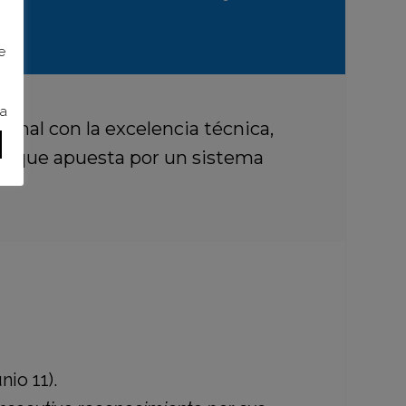
e
ra
onal con la excelencia técnica,
o
que apuesta por un sistema
nio 11).