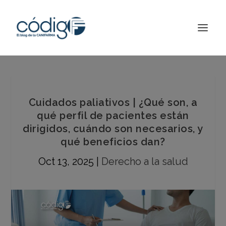
Cuidados paliativos | ¿Qué son, a
qué perfil de pacientes están
dirigidos, cuándo son necesarios, y
qué beneficios dan?
Oct 13, 2025
|
Derecho a la salud