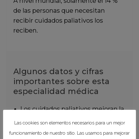
A nivel mundial, solamente el 14 %
de las personas que necesitan
recibir cuidados paliativos los
reciben.
Algunos datos y cifras
importantes sobre esta
especialidad médica
Los cuidados paliativos mejoran la
calidad de vida de los pacientes y
Las cookies son elementos necesarios para un mejor
de sus familias cuando afrontan
funcionamiento de nuestro sitio. Las usamos para mejorar