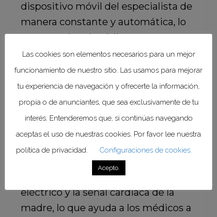
dispositivo móvil del especialista de
manera constante y automática, lo
que permite al médico tratante
conocer si existe sufrimiento fetal y
Las cookies son elementos necesarios para un mejor
tomar decisiones oportunas.
funcionamiento de nuestro sitio. Las usamos para mejorar
tu experiencia de navegación y ofrecerte la información,
Además de la enorme ventaja de
propia o de anunciantes, que sea exclusivamente de tu
la monitorización constante y a
interés. Entenderemos que, si continúas navegando
distancia,
se desarrolló un
aceptas el uso de nuestras cookies. Por favor lee nuestra
procedimiento de análisis, que
política de privacidad.
Configuraciones de cookies.
“limpia” la señal del corazón del
Acepto.
bebé, discriminando el ruido
eléctrico y la señal cardiaca de la
madre, lo que ayuda a los médicos a