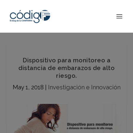
Dispositivo para monitoreo a
distancia de embarazos de alto
riesgo.
May 1, 2018
|
Investigación e Innovación