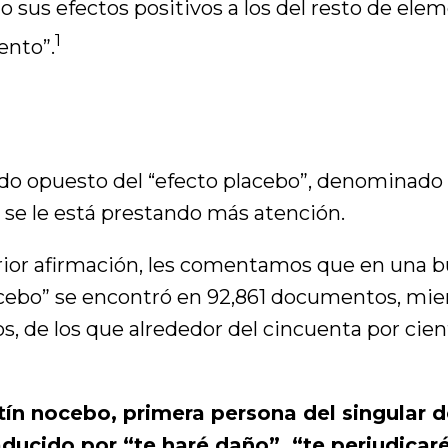
 sus efectos positivos a los del resto de ele
1
ento”.
lado opuesto del “efecto placebo”, denominado
 se le está prestando más atención.
rior afirmación, les comentamos que en una b
acebo” se encontró en 92,861 documentos, mie
s, de los que alrededor del cincuenta por cie
tín nocebo, primera persona del singular d
aducido por “te haré daño”, “te perjudicaré