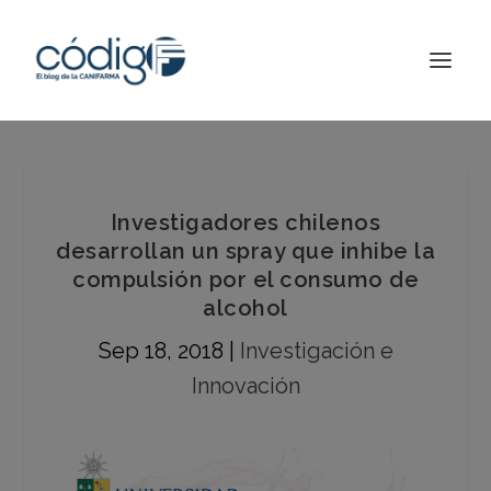
Investigadores chilenos
desarrollan un spray que inhibe la
compulsión por el consumo de
alcohol
Sep 18, 2018
|
Investigación e
Innovación