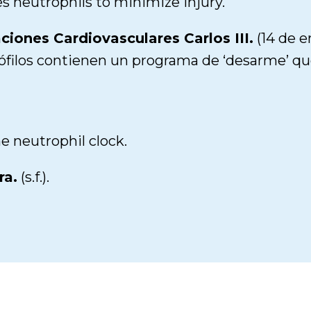
s neutrophils to minimize injury.
ciones Cardiovasculares Carlos III.
(14 de e
filos contienen un programa de ‘desarme’ qu
e neutrophil clock.
ra.
(s.f.).