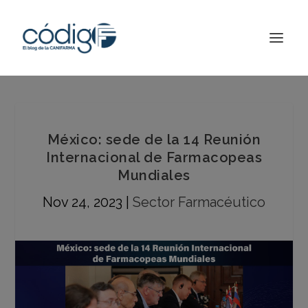
México: sede de la 14 Reunión
Internacional de Farmacopeas
Mundiales
Nov 24, 2023
|
Sector Farmacéutico