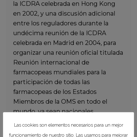
la ICDRA celebrada en Hong Kong
en 2002, y una discusión adicional
entre los reguladores durante la
undécima reunión de la ICDRA
celebrada en Madrid en 2004, para
organizar una reunión oficial titulada
Reunión internacional de
farmacopeas mundiales para la
participación de todas las
farmacopeas de los Estados
Miembros de la OMS en todo el
mundo, ya sean nacionales,
regionales o internacionales”.
OMS
Las cookies son elementos necesarios para un mejor
funcionamiento de nuestro sitio. Las usamos para mejorar