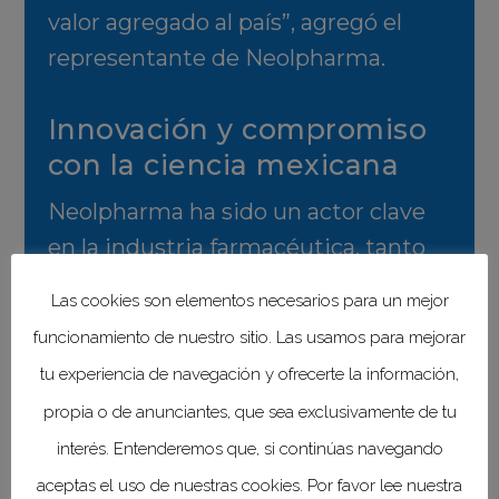
valor agregado al país”, agregó el
representante de Neolpharma.
Innovación y compromiso
con la ciencia mexicana
Neolpharma ha sido un actor clave
en la industria farmacéutica, tanto
en México como en el extranjero,
Las cookies son elementos necesarios para un mejor
con presencia en la Ciudad de
funcionamiento de nuestro sitio. Las usamos para mejorar
México y el Estado de México, desde
tu experiencia de navegación y ofrecerte la información,
donde abastece al gobierno y
propia o de anunciantes, que sea exclusivamente de tu
exporta medicamentos a Centro y
interés. Entenderemos que, si continúas navegando
Sudamérica, así como a Estados
aceptas el uso de nuestras cookies. Por favor lee nuestra
Unidos. Su apuesta por la innovación