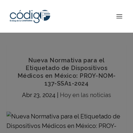
Nueva Normativa para el
Etiquetado de Dispositivos
Médicos en México: PROY-NOM-
137-SSA1-2024
Abr 23, 2024
|
Hoy en las noticias