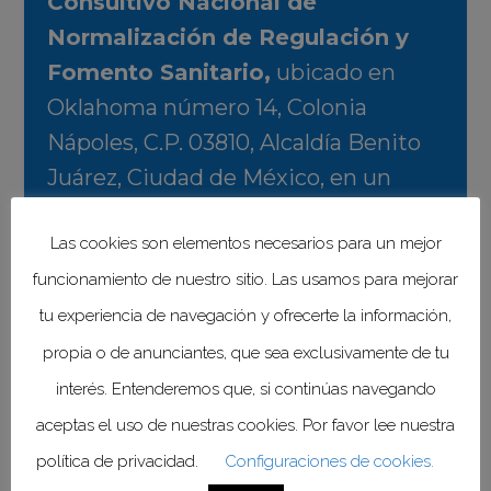
Consultivo Nacional de
Normalización de Regulación y
Fomento Sanitario,
ubicado en
Oklahoma número 14, Colonia
Nápoles, C.P. 03810, Alcaldía Benito
Juárez, Ciudad de México, en un
plazo de los 60 días naturales
Las cookies son elementos necesarios para un mejor
siguientes al de la fecha de
publicación en el
Diario Oficial de
funcionamiento de nuestro sitio. Las usamos para mejorar
la Federación y Plataforma
tu experiencia de navegación y ofrecerte la información,
Tecnológica Integral de
propia o de anunciantes, que sea exclusivamente de tu
Infraestructura de la Calidad.
interés. Entenderemos que, si continúas navegando
aceptas el uso de nuestras cookies. Por favor lee nuestra
Teléfono:
550805200 ext. 11333
política de privacidad.
Configuraciones de cookies.