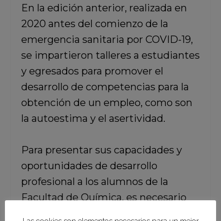
En la edición anterior, realizada en
2020 antes del comienzo de la
emergencia sanitaria por COVID-19,
se impartieron talleres a estudiantes
y egresados para promover el
desarrollo de competencias para la
obtención de un empleo, como son
la autoestima y el asertividad.
Para presentar sus capacidades y
oportunidades de desarrollo
profesional a los alumnos de la
Facultad de Química, es necesario
cubrir una cuota de recuperación