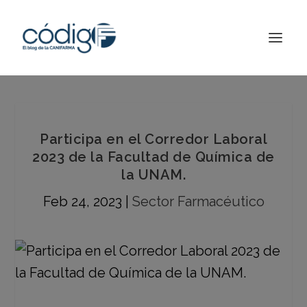
Participa en el Corredor Laboral
2023 de la Facultad de Química de
la UNAM.
Feb 24, 2023
|
Sector Farmacéutico