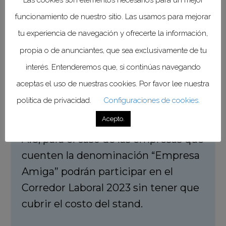
Las cookies son elementos necesarios para un mejor
que incluye el uso de un stand,
funcionamiento de nuestro sitio. Las usamos para mejorar
alimentos y estacionamiento.
tu experiencia de navegación y ofrecerte la información,
propia o de anunciantes, que sea exclusivamente de tu
interés. Entenderemos que, si continúas navegando
aceptas el uso de nuestras cookies. Por favor lee nuestra
El costo del stand es de $15,000.00
política de privacidad.
Configuraciones de cookies.
pesos y se entrega recibo deducible
Acepto.
de impuestos emitido por FUNAM
A.C, para el caso de las empresas que
cuenten la denominación “Empresa
Amiga” podrán participar en el
Corredor Laboral 2023 sin tener que
cubrir el costo del stand.