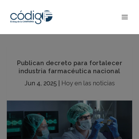
Publican decreto para fortalecer
industria farmacéutica nacional
Jun 4, 2025
|
Hoy en las noticias