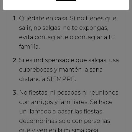
Quédate en casa. Si no tienes que
salir, no salgas, no te expongas,
evita contagiarte o contagiar a tu
familia.
Si es indispensable que salgas, usa
cubrebocas y mantén la sana
distancia SIEMPRE.
No fiestas, ni posadas ni reuniones
con amigos y familiares. Se hace
un llamado a pasar las fiestas
decembrinas solo con personas
que viven en la misma casa.