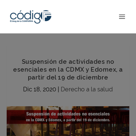
Suspensión de actividades no
esenciales en la CDMX y Edomex, a
partir del 19 de diciembre
Dic 18, 2020
|
Derecho a la salud