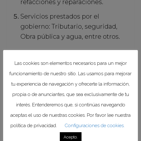
refacciones y reparaciones.
Servicios prestados por el
gobierno: Tributario, seguridad,
Obra pública y agua, entre otros.
“Es un momento de ser responsables, de
Las cookies son elementos necesarios para un mejor
ser solidarios y de que, entre todos,
funcionamiento de nuestro sitio. Las usamos para mejorar
cuidemos de todos”, dijo
Del Mazo Maza.
tu experiencia de navegación y ofrecerte la información,
propia o de anunciantes, que sea exclusivamente de tu
Por su parte, el Gobierno de la
Ciudad de México pide a la población
interés. Entenderemos que, si continúas navegando
ser responsables y seguir las
aceptas el uso de nuestras cookies. Por favor lee nuestra
siguientes cinco reglas para
política de privacidad.
Configuraciones de cookies.
disminuir los contagios:
Acepto.