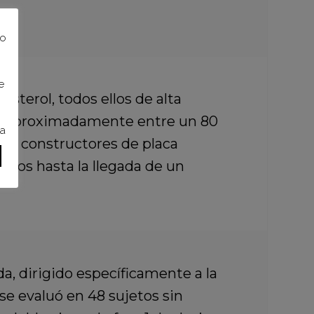
to
e
lesterol, todos ellos de alta
e aproximadamente entre un 80
ra
es constructores de placa
ados hasta la llegada de un
da,
dirigido específicamente a la
 se evaluó en 48 sujetos sin