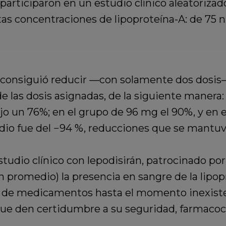
articiparon en un estudio clínico aleatorizado
as concentraciones de lipoproteína-A: de 75 n
 consiguió reducir —con solamente dos dosis
e las dosis asignadas, de la siguiente manera
ujo un 76%; en el grupo de 96 mg el 90%, y en 
io fue del −94 %, reducciones que se mantuvie
studio clínico con lepodisirán, patrocinado po
 promedio) la presencia en sangre de la lipopr
a de medicamentos hasta el momento inexist
que den certidumbre a su seguridad, farmacocin