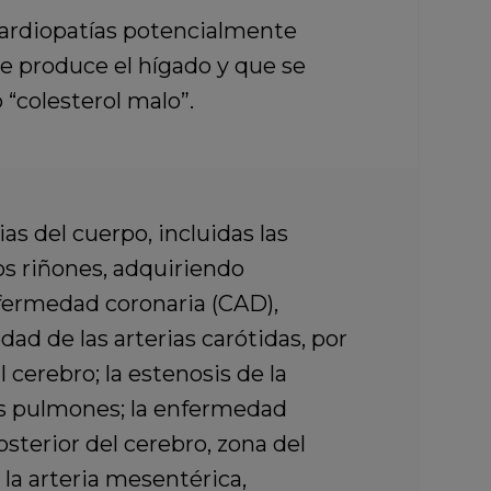
 cardiopatías potencialmente
e produce el hígado y que se
“colesterol malo”.
rias del cuerpo,
incluidas las
los riñones,
adquiriendo
fermedad coronaria (CAD),
ad de las arterias carótidas,
por
l cerebro; la
estenosis de la
os pulmones; la
enfermedad
osterior del cerebro, zona del
la arteria mesentérica,