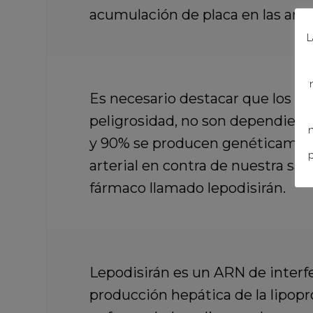
acumulación de placa en las arter
L
Es necesario destacar que
los ni
peligrosidad, no son dependiente
n
y 90% se producen genéticamente
p
arterial en contra de nuestra sal
fármaco llamado lepodisirán.
Lepodisirán es un ARN de interfe
producción hepática de la lipopro