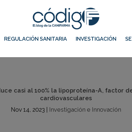
REGULACIÓN SANITARIA
INVESTIGACIÓN
S
e casi al 100% la lipoproteína-A, factor 
cardiovasculares
Nov 14, 2023
|
Investigación e Innovación