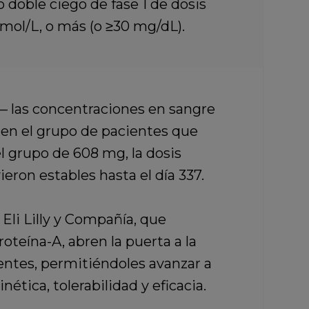
 doble ciego de fase 1 de dosis
mol/L, o más (o ≥30 mg/dL).
— las concentraciones en sangre
: en el grupo de pacientes que
el grupo de 608 mg, la dosis
ron estables hasta el día 337.
r
Eli Lilly y Compañía,
que
oteína-A, abren la puerta a la
entes,
permitiéndoles avanzar a
ética, tolerabilidad y eficacia.