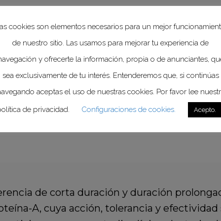
ias que irrigan sangre a los intestinos.
as cookies son elementos necesarios para un mejor funcionamien
de nuestro sitio. Las usamos para mejorar tu experiencia de
navegación y ofrecerte la información, propia o de anunciantes, qu
veles de Lp(a), a diferencia de otros tipos de co
sea exclusivamente de tu interés. Entenderemos que, si continúas
s ni modificables con dieta y ejercicio,
ya qu
avegando aceptas el uso de nuestras cookies. Por favor lee nuest
, lo que, además de hacerlos unos formidabl
olítica de privacidad.
Configuraciones de cookies.
Acepto.
ud y expectativa de vida,
no podían ser modific
rencia de corta duración y duración prolonga
teína-A, cuya acción, tolerancia y efectividad