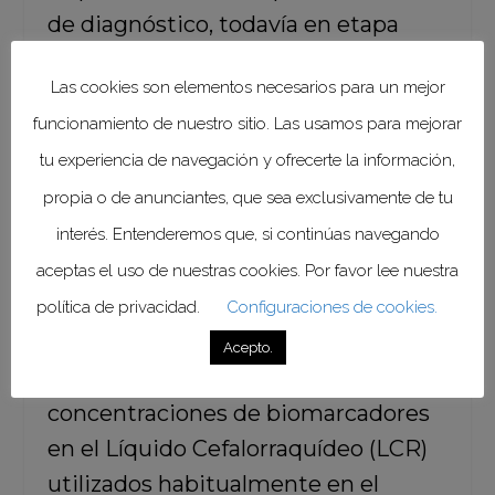
de diagnóstico, todavía en etapa
experimental, se realizó en 337
Las cookies son elementos necesarios para un mejor
hombres y mujeres con y sin
funcionamiento de nuestro sitio. Las usamos para mejorar
antecedentes de demencia,
tu experiencia de navegación y ofrecerte la información,
reclutados en siete centros de
propia o de anunciantes, que sea exclusivamente de tu
tratamiento europeos de Barcelona,
Suecia, Reino Unido e Italia. Los
interés. Entenderemos que, si continúas navegando
resultados fueron comparados con
aceptas el uso de nuestras cookies. Por favor lee nuestra
los obtenidos en los mismos
política de privacidad.
Configuraciones de cookies.
participantes mediante muestras de
Acepto.
plasma venoso estándar, y con las
concentraciones de biomarcadores
en el Líquido Cefalorraquídeo (LCR)
utilizados habitualmente en el