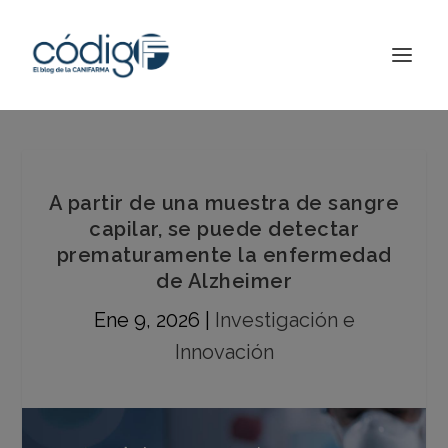
A partir de una muestra de sangre
capilar, se puede detectar
prematuramente la enfermedad
de Alzheimer
Ene 9, 2026
|
Investigación e
Innovación