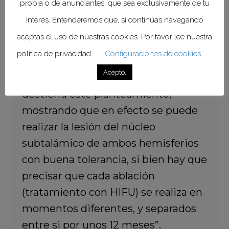
propia o de anunciantes, que sea exclusivamente de tu
complicaciones graves, por lo que
interés. Entenderemos que, si continúas navegando
esta opción terapéutica estaba
aceptas el uso de nuestras cookies. Por favor lee nuestra
considerada no disponible, con las
política de privacidad.
Configuraciones de cookies.
limitaciones terapéuticas que ello
Acepto.
conllevaba. Nuestro estudio
destierra este planteamiento,
mostrando que en efecto se puede
realizar la lesión del núcleo
subtalámico de ambos hemisferios
con buena tolerancia, si bien hay que
precisar que cada ablación
(tratamiento con HIFU) se realiza en
momentos diferentes, y separados
entre si por unos 12 meses”.