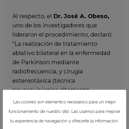
Al respecto, el
Dr. José A. Obeso,
uno de los investigadores que
lideraron el procedimiento, declaró:
“La realización de tratamiento
ablativo bilateral en la enfermedad
de Parkinson mediante
radiofrecuencia, y cirugía
estereotáxica (técnica
neuroquirúrgica altamente
sofisticada que posibilita el acceso a
Las cookies son elementos necesarios para un mejor
zonas profundas del cerebro
funcionamiento de nuestro sitio. Las usamos para mejorar
mediante una aguja de Biopsia) se
tu experiencia de navegación y ofrecerte la información,
ha asociado clásicamente con