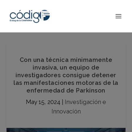
Con una técnica mínimamente
invasiva, un equipo de
investigadores consigue detener
las manifestaciones motoras de la
enfermedad de Parkinson
May 15, 2024
|
Investigación e
Innovación