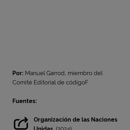
apoyo? Comunícate al: 01 800 911 25 11
Línea de ayuda para mujeres.
Por:
Manuel Garrod, miembro del
Comité Editorial de códigoF
Fuentes:
Organización de las Naciones
Unidas.
(2024).