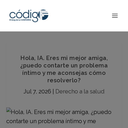
Hola, IA. Eres mi mejor amiga,
¿puedo contarte un problema
íntimo y me aconsejas cómo
resolverlo?
Jul 7, 2026
|
Derecho a la salud