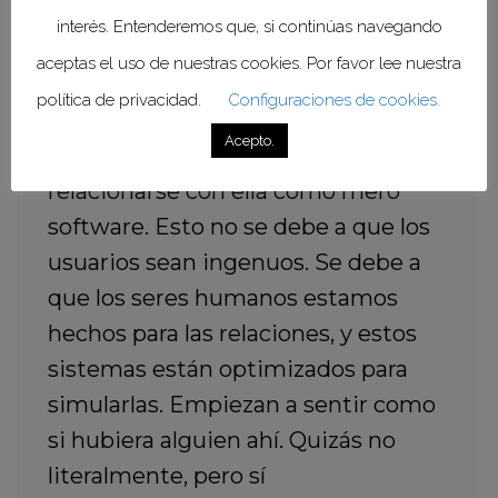
“Cuando una máquina habla con una
interés. Entenderemos que, si continúas navegando
voz que suena más paciente,
aceptas el uso de nuestras cookies. Por favor lee nuestra
afirmativa y emocionalmente
política de privacidad.
Configuraciones de cookies.
accesible que muchas personas en
Acepto.
la vida real, resulta más difícil
relacionarse con ella como mero
software. Esto no se debe a que los
usuarios sean ingenuos. Se debe a
que los seres humanos estamos
hechos para las relaciones, y estos
sistemas están optimizados para
simularlas. Empiezan a sentir como
si hubiera alguien ahí. Quizás no
literalmente, pero sí