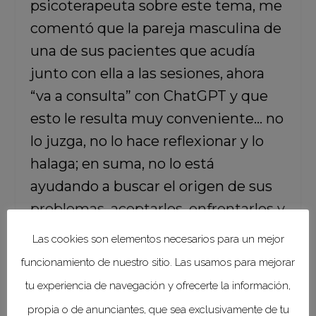
psicoterapeuta sobre este tema, me
comentó que la pareja masculina de
una de sus pacientes que acudía
junto con ella a las sesiones, ahora
“va a consulta” con ChatGPT y que
esto le resulta muy conveniente… no
lo juzga, no lo hace reflexionar y lo
halaga; en suma, no lo está
ayudando a buscar el origen de sus
problemas, aceptarlos, enfrentarlos y
resolverlos.
Las cookies son elementos necesarios para un mejor
funcionamiento de nuestro sitio. Las usamos para mejorar
tu experiencia de navegación y ofrecerte la información,
propia o de anunciantes, que sea exclusivamente de tu