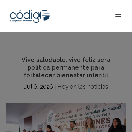
Vive saludable, vive feliz será
política permanente para
fortalecer bienestar infantil
Jul 6, 2026
|
Hoy en las noticias