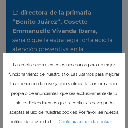
La
directora de la primaria
“Benito Juárez”, Cosette
Emmanuelle Vivanda Ibarra,
señaló que la estrategia fortaleció la
atención preventiva en la
comunidad escolar mediante
Las cookies son elementos necesarios para un mejor
revisiones de salud bucal, visual y
funcionamiento de nuestro sitio. Las usamos para mejorar
nutricional, lo que permitió canalizar
tu experiencia de navegación y ofrecerte la información,
a estudiantes para recibir atención
propia o de anunciantes, que sea exclusivamente de tu
médica oportuna.
interés. Entenderemos que, si continúas navegando
Lentes gratuitos y
aceptas el uso de nuestras cookies. Por favor lee nuestra
atención visual
política de privacidad.
Configuraciones de cookies.