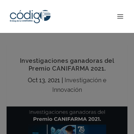
Investigaciones ganadoras del
Premio CANIFARMA 2021.
Oct 13, 2021
|
Investigación e
Innovación