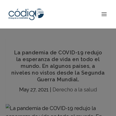
La pandemia de COVID-19 redujo
la esperanza de vida en todo el
mundo. En algunos países, a
niveles no vistos desde la Segunda
Guerra Mundial.
May 27, 2021
|
Derecho a la salud