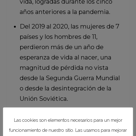
vida, logradas durante los cinco
años anteriores a la pandemia.
Del 2019 al 2020, las mujeres de 7
países y los hombres de 11,
perdieron más de un año de
esperanza de vida al nacer, una
magnitud de pérdida no vista
desde la Segunda Guerra Mundial
o desde la desintegración de la
Unión Soviética.
De 26 países, las mujeres de 14
Las cookies son elementos necesarios para un mejor
países y los hombres de 10,
funcionamiento de nuestro sitio. Las usamos para mejorar
presentan una esperanza de vida