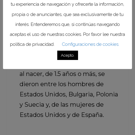
tu experiencia de navegación y ofrecerte la información,
al nacer más baja en 2020 que en
propia o de anunciantes, que sea exclusivamente de tu
2015, considerando que este año
interés. Entenderemos que, si continúas navegando
fue excepcionalmente dañino
aceptas el uso de nuestras cookies. Por favor lee nuestra
para la esperanza de vida debido a
política de privacidad.
Configuraciones de cookies.
una fuerte temporada de gripe.
Acepto.
Las pérdidas de esperanza de vida
al nacer, de 1.5 años o más, se
dieron entre los hombres de
Estados Unidos, Bulgaria, Polonia
y Suecia y, de las mujeres de
Estados Unidos y de España.