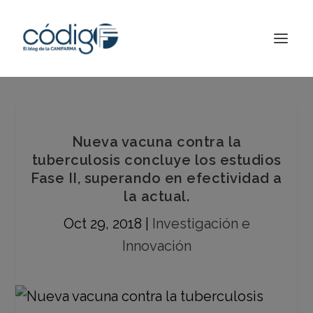
Nueva vacuna contra la
tuberculosis concluye los estudios
Fase II, superando en efectividad a
la actual.
Oct 29, 2018
|
Investigación e
Innovación