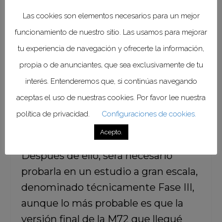
Las cookies son elementos necesarios para un mejor
La nueva vacuna, denominada
M72,
funcionamiento de nuestro sitio. Las usamos para mejorar
concluyó con éxito los estudios
tu experiencia de navegación y ofrecerte la información,
de Fase II,
lo que significa que se
propia o de anunciantes, que sea exclusivamente de tu
probó su seguridad y eficacia en un
interés. Entenderemos que, si continúas navegando
grupo de voluntarios a través de un
aceptas el uso de nuestras cookies. Por favor lee nuestra
ensayo “doble ciego”, alcanzando la
política de privacidad.
Configuraciones de cookies.
cifra de efectividad que
Acepto.
mencionamos previamente.
Después de ello, será necesario
probarla en un estudio a gran escala,
denominado técnicamente Fase III,
aunque lo más probable es que la
versión final de la M72 que llegué