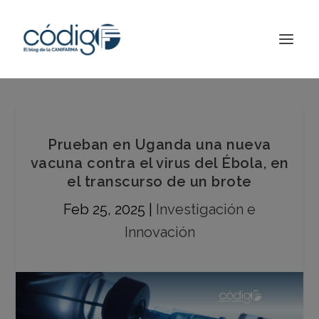
Prueban en Uganda una nueva
vacuna contra el virus del Ébola, en
el transcurso de un brote
Feb 25, 2025
|
Investigación e
Innovación