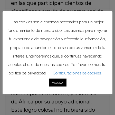
en las que participan cientos de
científicos a través de nuestra red de
investigación y desarrollo respecto
Las cookies son elementos necesarios para un mejor
de los filovirus. Agradecemos a
funcionamiento de nuestro sitio. Las usamos para mejorar
nuestros asociados su dedicación y
tu experiencia de navegación y ofrecerte la información,
cooperación. En particular, damos la
propia o de anunciantes, que sea exclusivamente de tu
gracias a la Iniciativa Internacional
interés. Entenderemos que, si continúas navegando
para una Vacuna contra el SIDA (IAVI,
aceptas el uso de nuestras cookies. Por favor lee nuestra
por sus siglas en inglés) por haber
política de privacidad.
Configuraciones de cookies.
donado la vacuna, a la CEPI, la HERA
Acepto.
de la UE y el IDRC del Canadá, por
haber aportado fondos, y a los CDC
de África por su apoyo adicional.
Este logro colosal no hubiera sido