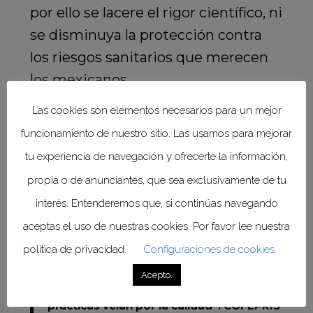
por ello se lacere el rigor científico, ni
se disminuya la protección contra
los riesgos sanitarios que merecen
los mexicanos.
Las cookies son elementos necesarios para un mejor
“Los estándares de buenas prácticas y
funcionamiento de nuestro sitio. Las usamos para mejorar
las inspecciones asociadas son
componentes que contribuyen a
tu experiencia de navegación y ofrecerte la información,
garantizar que los productos
propia o de anunciantes, que sea exclusivamente de tu
farmacéuticos se fabriquen con
interés. Entenderemos que, si continúas navegando
estándares de la más alta calidad para
abastecer a los y las pacientes de
aceptas el uso de nuestras cookies. Por favor lee nuestra
México. De las tres condiciones
política de privacidad.
Configuraciones de cookies.
indispensables que debe cumplir un
medicamento (seguridad, calidad y
Acepto.
eficacia), los certificados de buenas
prácticas velan por la calidad”.
COFEPRIS