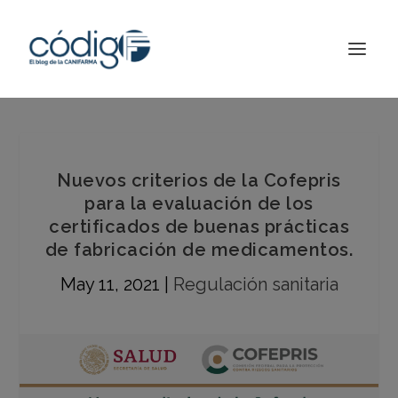
Nuevos criterios de la Cofepris
para la evaluación de los
certificados de buenas prácticas
de fabricación de medicamentos.
May 11, 2021
|
Regulación sanitaria