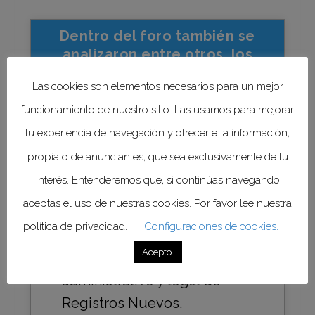
Dentro del foro también se
analizaron entre otros, los
siguientes puntos de interés:
Las cookies son elementos necesarios para un mejor
funcionamiento de nuestro sitio. Las usamos para mejorar
tu experiencia de navegación y ofrecerte la información,
Puntos de prevención más
propia o de anunciantes, que sea exclusivamente de tu
frecuentes en Medicamentos
interés. Entenderemos que, si continúas navegando
Alopáticos.
aceptas el uso de nuestras cookies. Por favor lee nuestra
política de privacidad.
Configuraciones de cookies.
Acepto.
Prevenciones de carácter
administrativo y legal de
Registros Nuevos.