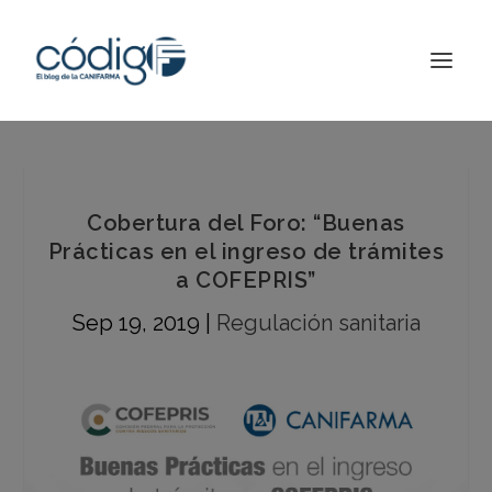
Cobertura del Foro: “Buenas
Prácticas en el ingreso de trámites
a COFEPRIS”
Sep 19, 2019
|
Regulación sanitaria