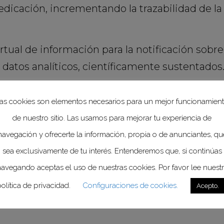
edicación, incrementando la trazabilidad de la
irtual de información para la notificación sob
a datos analíticos, científicamente sustentados
uhrimann,
representante en México de las or
as cookies son elementos necesarios para un mejor funcionamien
enfatizó que en el contexto de la pandemia p
de nuestro sitio. Las usamos para mejorar tu experiencia de
nto esencial para contrarrestar informaci
navegación y ofrecerte la información, propia o de anunciantes, qu
nfiables sobre su seguridad.
sea exclusivamente de tu interés. Entenderemos que, si continúas
avegando aceptas el uso de nuestras cookies. Por favor lee nuest
oy fortalecemos la farmacovigilancia presentando ante ustede
olítica de privacidad.
Configuraciones de cookies.
Acepto.
ón en las tareas de este programa toral para la salud de todo
n las lecciones aprendidas en esta época desafiante para n