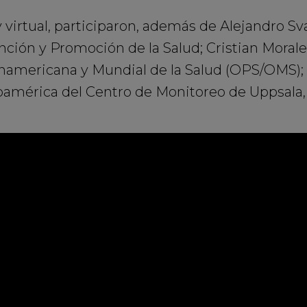
 y virtual, participaron, además de Alejandro S
nción y Promoción de la Salud; Cristian Mora
namericana y Mundial de la Salud (OPS/OMS); S
oamérica del Centro de Monitoreo de Uppsala,