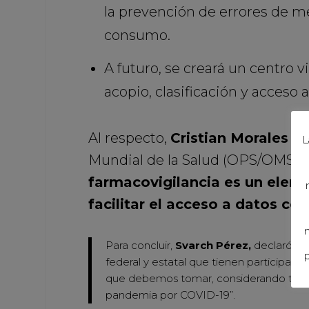
la prevención de errores de m
consumo.
A futuro, se creará un centro v
acopio, clasificación y acceso 
Al respecto,
Cristian Morales F
L
Mundial de la Salud (OPS/OMS), 
farmacovigilancia es un eleme
facilitar el acceso a datos co
n
Para concluir,
Svarch Pérez,
declaró: “H
p
federal y estatal que tienen participaci
que debemos tomar, considerando tambié
pandemia por COVID-19”.