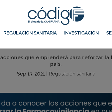
REGULACIÓN SANITARIA
INVESTIGACIÓN
S
 acciones que emprenderá para reforzar la
país.
Sep 13, 2021
|
Regulación sanitaria