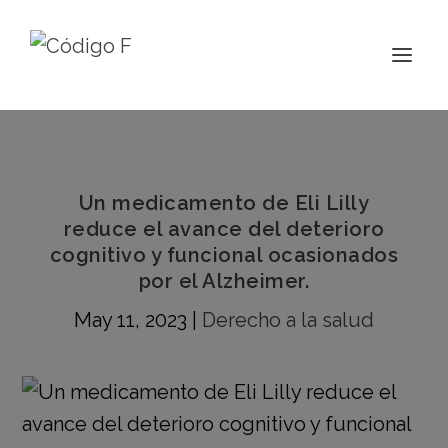
Un medicamento de Eli Lilly
reduce el avance del deterioro
cognitivo y funcional ocasionados
por el Alzheimer.
May 11, 2023
|
Derecho a la salud