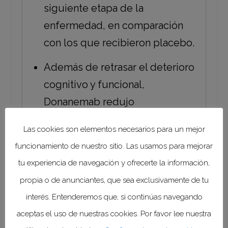
siguiente etapa de la
enfermedad, en comparación
con los que recibieron placebo.
Además de retrasar el deterioro
cognitivo y funcional,
Donanemab redujo
significativamente los niveles
Las cookies son elementos necesarios para un mejor
de placa amiloide cerebral
funcionamiento de nuestro sitio. Las usamos para mejorar
evidenciadas incluso a los 6
tu experiencia de navegación y ofrecerte la información,
meses de iniciar el tratamiento,
propia o de anunciantes, que sea exclusivamente de tu
como se observó mediante
interés. Entenderemos que, si continúas navegando
tomografía por emisión de
aceptas el uso de nuestras cookies. Por favor lee nuestra
positrones (PET) cerebral de