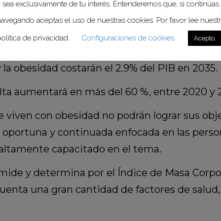
sea exclusivamente de tu interés. Entenderemos que, si continúas
si 2 mil millones (1,900) de personas en todo 
avegando aceptas el uso de nuestras cookies. Por favor lee nuest
olítica de privacidad.
Configuraciones de cookies.
Acepto.
erca de 400 millones de niños tendrán obesid
la obesidad costarán el 2.9% del PIB en 2035.
lta aumentará en más del 60 %, entre 2020 y 
 viven con obesidad no podrán lograr sus objet
oportuna y continuada enfocada en las person
altamente capacitado en el tema.
de y determina por el Índice de Masa Corpor
uenta una gran cantidad de factores de salud,