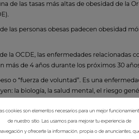
na de las tasas más altas de obesidad de la Or
E).
 de las personas obesas padecen obesidad mór
e la OCDE, las enfermedades relacionadas con
n más de 4 años durante los próximos 30 años
eso o “fuerza de voluntad”. Es una enfermeda
uyen: la biología, la salud mental, el riesgo ge
el acceso a alimentos ultraprocesados.
as cookies son elementos necesarios para un mejor funcionamien
ntal y la obesidad es sumamente compleja. Al
de nuestro sitio. Las usamos para mejorar tu experiencia de
 pueden ocasionar un aumento de peso, mien
navegación y ofrecerte la información, propia o de anunciantes, qu
rastornos, como la depresión.