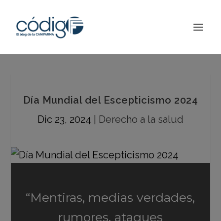
Día Mundial del Escepticismo 2024
Dic 23, 2024
|
Derecho a la salud
“Mentiras, medias verdades,
rumores, ataques