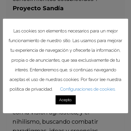
Proyecto Sandía
Las cookies son elementos necesarios para un mejor
funcionamiento de nuestro sitio. Las usamos para mejorar
Vale la pena compartir con ustedes
tu experiencia de navegación y ofrecerte la información,
que el escepticismo, cuyo máximo
propia o de anunciantes, que sea exclusivamente de tu
representante fue el
filósofo
interés. Entenderemos que, si continúas navegando
griego Pirrón
en el año 360 a.C., es
aceptas el uso de nuestras cookies. Por favor lee nuestra
una corriente que expresa claras
política de privacidad.
Configuraciones de cookies.
dudas sobre la existencia de una
Acepto.
realidad objetiva, la que va aparejada
con la visión agnóstica, y el
nihilismo, buscando combatir