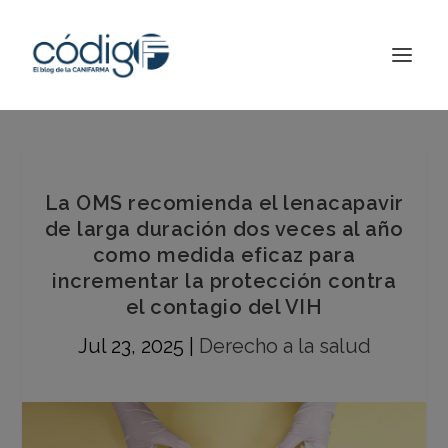
La OMS recomienda el lenacapavir
de larga duración dos veces al año
como medida eficaz para
incrementar la protección contra
el contagio del VIH
Jul 23, 2025
|
Derecho a la salud