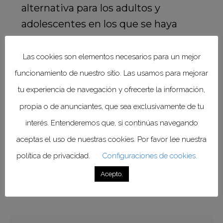
alternativa para los adultos y
adolescentes en los que se haya
logrado una supresión vírica
completa con antirretrovíricos
Las cookies son elementos necesarios para un mejor
orales, y que no tengan una
funcionamiento de nuestro sitio. Las usamos para mejorar
infección activa por el virus de la
tu experiencia de navegación y ofrecerte la información,
hepatitis B. Gracias a este enfoque
propia o de anunciantes, que sea exclusivamente de tu
será posible atender con mayor
interés. Entenderemos que, si continúas navegando
calidad y precisión a las personas
aceptas el uso de nuestras cookies. Por favor lee nuestra
que viven con el VIH, pero que no les
política de privacidad.
Configuraciones de cookies.
es fácil apegarse a una
Acepto.
farmacoterapia oral diaria.